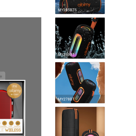
MY285BTS
MY269BT
MY278BT